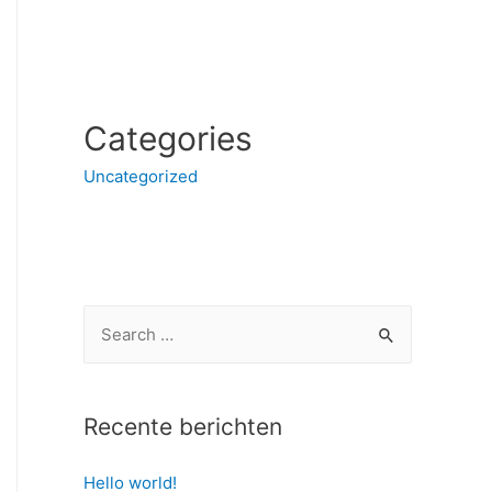
Categories
Uncategorized
S
e
a
r
Recente berichten
c
Hello world!
h