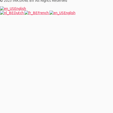
© 2023 INKSANE BV All Rights Reserved
English
Dutch
French
English