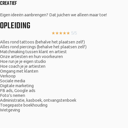
CREATIEF
Eigen ideeën aanbrengen? Dat juichen we alleen maar toe!
OPLEIDING
★
★
★
★
★
5/5
Alles rond tattoos (behalve het plaatsen zelf)
Alles rond piercings (behalve het plaatsen zelf)
Matchmaking tussen klant en artiest
Onze artiesten en hun voorkeuren
Hoe run je je eigen studio
Hoe coach je je artiesten
Omgang met klanten
Verkoop
Sociale media
Digitale marketing
FB ads, Google ads
Foto’s nemen
Administratie, kasboek, ontvangstenboek
Toegepaste boekhouding
Wetgeving